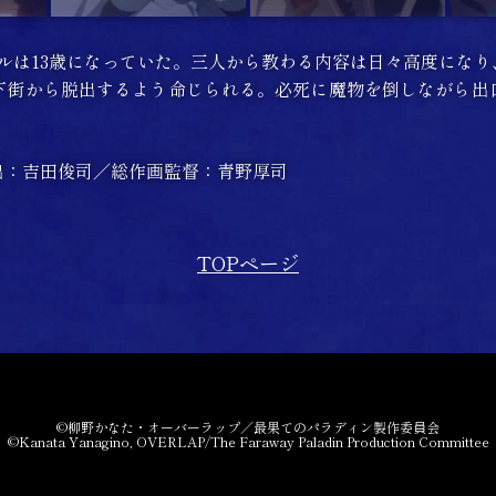
ルは13歳になっていた。三人から教わる内容は日々高度にな
下街から脱出するよう命じられる。必死に魔物を倒しながら出
出：吉田俊司／総作画監督：青野厚司
TOPページ
©柳野かなた・オーバーラップ／最果てのパラディン製作委員会
©Kanata Yanagino, OVERLAP/The Faraway Paladin Production Committee