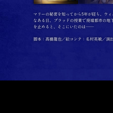
マリーの秘密を知ってから5年が経ち、ウィ
なある日、ブラッドの授業で廃墟都市の地
を止めると、そこにいたのは――
脚本：髙橋龍也／絵コンテ：名村英敏／演