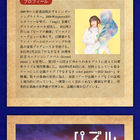
2006年から音楽活動をするシンガー
ソングライター。2009年supercellか
らオファーを受け、「nagi」名義で
ゲストボーカルを担当し、2012年2
月には「ビードロ模様」でソロメジ
ャーデビューを果たす。以降様々な
アニメ・ゲームのテーマソングや作
品の音楽プロデュースを手掛ける。
2022年2月23日「やなぎなぎ 10周年
記念 セレクションアルバム -Round
about-」を発売し、翌3月～12月までゆかりのあるゲストに迎えて10周
年ライブを毎月開催した。2023年9月30日には、恒例となっている色を
テーマにした企画ライブ「やなぎなぎ color palette ～2023 Red～」を
開催。数々の楽曲の発表に加え、全国ツアーや企画ライブなどの活動
も精力的に行っている。一度聴いたら忘れられない繊細な声質と、印
象的な楽曲の世界観が支持され、活躍の場を広げている。