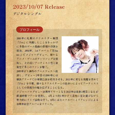
2023/10/07 Release
デジタルシングル
2000年に札幌のクリエイター集団
「I've」に所属したことをきっかけ
に多数のゲーム楽曲の歌唱や作詞を
担当、2004年、1stアルバム「羽-ha
ne-」でメジャーデビュー、様々な
アニメ・ゲームのテーマソングを担
当し、その高いアーティスト性と音
楽性で多くのファンを魅了。
2005年より海外のアニメフェスへ出
演し、デビュー2年目の2006年には
横浜アリーナでの単独公演を成功させる。2011年に更なる飛躍を求めて
「I've」を卒業、様々なクリエイターとの出会いによってアーティスト
としての表現力の幅を広げることになる。
メジャーソロデビュー20周年イヤーとなる2023年は自身2度目となる47
都道府県ツアーを発表し、4月より約1年かけて各地に足を運びながら
勢力的にライブ活動を行う。9月にはセルフカバーとリアレンジによる
20周年記念アルバムをリリース。