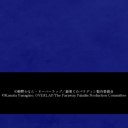
©柳野かなた・オーバーラップ／最果てのパラディン製作委員会
©Kanata Yanagino, OVERLAP/The Faraway Paladin Production Committee