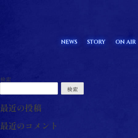
NEWS
STORY
ON AIR
投
稿
検索
ナ
検索
ビ
ゲ
最近の投稿
ー
シ
最近のコメント
ョ