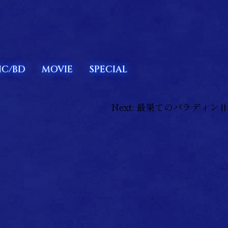
IC/BD
MOVIE
SPECIAL
Next:
最果てのパラディンⅡ