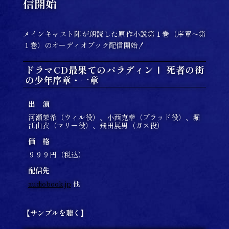
信開始
メインキャスト陣が朗読した原作小説第１巻（序章～第
１巻）のオーディオブック配信開始！
ドラマCD最果てのパラディンⅠ 死者の街
の少年序章・一章
出 演
河瀬茉希（ウィル役）、小西克幸（ブラッド役）、堀
江由衣（マリー役）、飛田展男（ガス役）
価 格
９９９円（税込）
配信先
audiobook.jp
他
【サンプルを聴く】