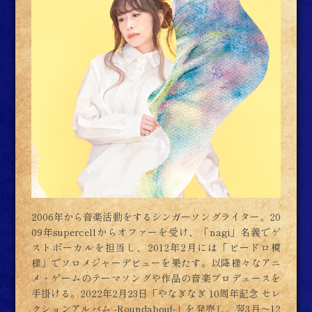
2006年から音楽活動をするシンガーソングライター。20
09年supercellからオファーを受け、「nagi」名義でゲ
ストボーカルを担当し、2012年2月には「ビードロ模
様」でソロメジャーデビューを果たす。以降様々なアニ
メ・ゲームのテーマソングや作品の音楽プロデュースを
手掛ける。2022年2月23日「やなぎなぎ 10周年記念 セレ
クションアルバム -Roundabout-」を発売し、翌3月～12