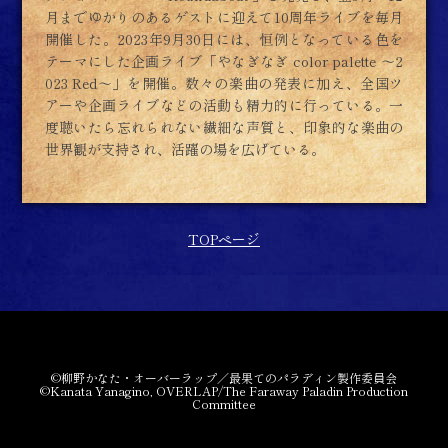
月までゆかりのあるゲストに迎えて10周年ライブを毎月
開催した。2023年9月30日には、恒例となっている色を
テーマにした企画ライブ「やなぎなぎ color palette ～2
023 Red～」を開催。数々の楽曲の発表に加え、全国ツ
アーや企画ライブなどの活動も精力的に行っている。一
度聴いたら忘れられない繊細な声質と、印象的な楽曲の
世界観が支持され、活躍の場を広げている。
TOPページ
©柳野かなた・オーバーラップ／最果てのパラディン製作委員会
©Kanata Yanagino, OVERLAP/The Faraway Paladin Production
Committee