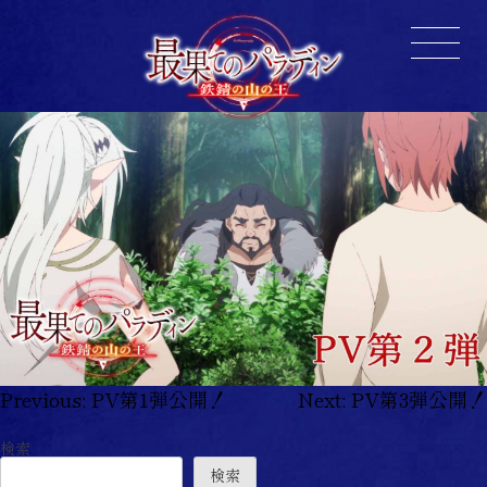
投
Previous:
PV第1弾公開！
Next:
PV第3弾公開！
稿
検索
ナ
検索