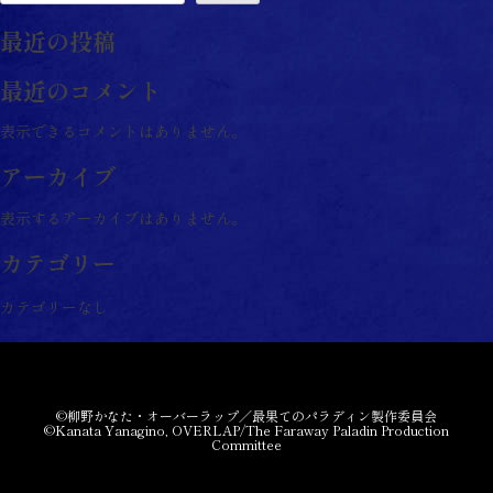
ビ
最近の投稿
ゲ
ー
最近のコメント
シ
表示できるコメントはありません。
ョ
アーカイブ
ン
表示するアーカイブはありません。
カテゴリー
カテゴリーなし
©柳野かなた・オーバーラップ／最果てのパラディン製作委員会
©Kanata Yanagino, OVERLAP/The Faraway Paladin Production
Committee